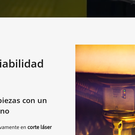
iabilidad
iezas con un
ano
sivamente en
corte láser