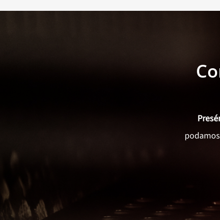
Co
Presé
podamos p