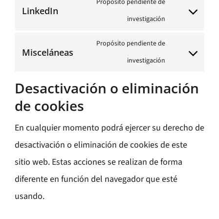
Propósito pendiente de
service
LinkedIn
Consent
investigación
google-
to
maps
Propósito pendiente de
Misceláneas
service
Consent
investigación
linkedin
to
Desactivación o eliminación
service
de cookies
misceláneas
En cualquier momento podrá ejercer su derecho de
desactivación o eliminación de cookies de este
sitio web. Estas acciones se realizan de forma
diferente en función del navegador que esté
usando.