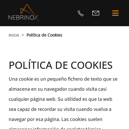
Saltar
al
Togg
contenido
Navi
EMPRES
Inicio
>
Política de Cookies
CORTE L
POLÍTICA DE COOKIES
CORTE L
Una cookie es un pequeño fichero de texto que se
PLEGAD
almacena en su navegador cuando visita casi
CONTAC
cualquier página web. Su utilidad es que la web
sea capaz de recordar su visita cuando vuelva a
BLOG
navegar por esa página. Las cookies suelen